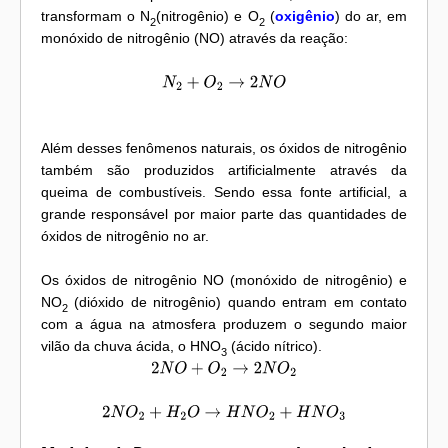
transformam o N
(nitrogênio) e O
(
oxigênio
) do ar, em
2
2
monóxido de nitrogênio (NO) através da reação:
N
2
+
O
2
→
2
N
O
Além desses fenômenos naturais, os óxidos de nitrogênio
também são produzidos artificialmente através da
queima de combustíveis. Sendo essa fonte artificial, a
grande responsável por maior parte das quantidades de
óxidos de nitrogênio no ar.
Os óxidos de nitrogênio NO (monóxido de nitrogênio) e
NO
(dióxido de nitrogênio) quando entram em contato
2
com a água na atmosfera produzem o segundo maior
vilão da chuva ácida, o HNO
(ácido nítrico).
3
2
N
O
+
O
2
→
2
N
O
2
2
N
O
2
+
H
2
O
→
H
N
O
2
+
H
N
O
3