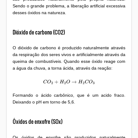
Sendo o grande problema, a liberação artificial excessiva
desses óxidos na natureza.
Dióxido de carbono (CO2)
O dióxido de carbono é produzido naturalmente através
da respiração dos seres vivos e artificialmente através da
queima de combustíveis. Quando esse óxido reage com
a água da chuva, a torna ácida, através da reação:
C
O
2
+
H
2
O
→
H
2
C
O
3
Formando o ácido carbônico, que é um acido fraco.
Deixando o pH em torno de 5,6.
Óxidos de enxofre (SOx)
Os óxidos de enxofre são produzidos naturalmente