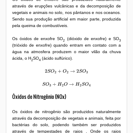
através de erupções vulcânicas e da decomposição de
vegetais e animais no solo, nos pântanos e nos oceanos.
Sendo sua produção artificial em maior parte, produzida
pela queima de combustíveis.
Os óxidos de enxofre SO
(dióxido de enxofre) e SO
2
3
(trióxido de enxofre) quando entram em contato com a
água na atmosfera produzem o maior vilão da chuva
ácida, o H
SO
(ácido sulfúrico).
2
4
2
S
O
2
+
O
2
→
2
S
O
3
S
O
3
+
H
2
O
→
H
2
S
O
4
Óxidos de Nitrogênio (NOx)
Os óxidos de nitrogênio são produzidos naturalmente
através da decomposição de vegetais e animais, feita por
bactérias do solo, podendo também ser produzidos
através de tempestades de raios , Onde os raios