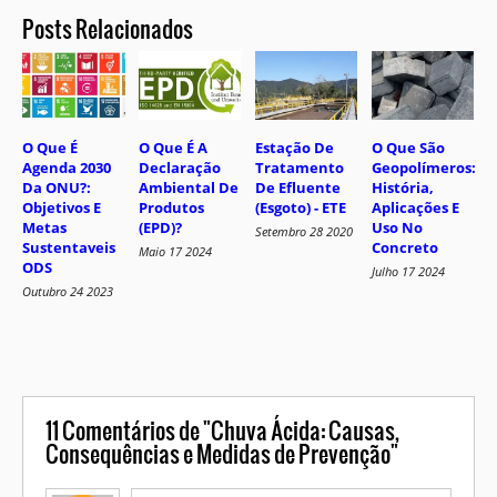
Posts Relacionados
O Que É
O Que É A
Estação De
O Que São
Agenda 2030
Declaração
Tratamento
Geopolímeros:
Da ONU?:
Ambiental De
De Efluente
História,
Objetivos E
Produtos
(Esgoto) - ETE
Aplicações E
Metas
(EPD)?
Uso No
Setembro 28 2020
Sustentaveis
Concreto
Maio 17 2024
ODS
Julho 17 2024
Outubro 24 2023
11
Comentários de "Chuva Ácida: Causas,
Consequências e Medidas de Prevenção"