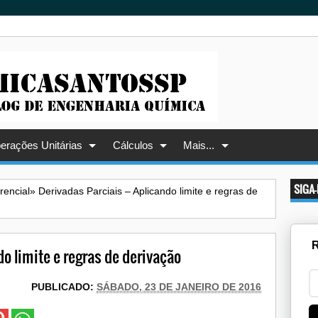
erações Unitárias
Cálculos
Mais...
SIGA
erencial
»
Derivadas Parciais – Aplicando limite e regras de
R
do limite e regras de derivação
PUBLICADO:
SÁBADO, 23 DE JANEIRO DE 2016