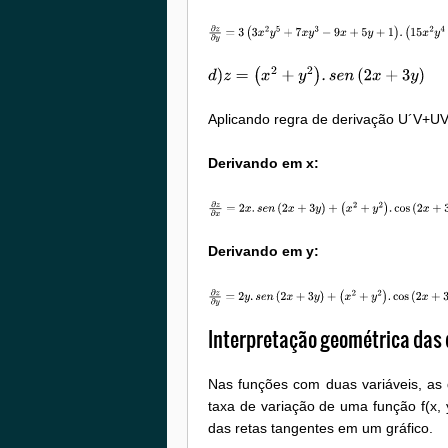
∂
z
∂
y
=
3
(
3
x
2
y
5
+
7
x
y
3
−
9
x
+
5
y
+
1
)
.
(
15
x
2
y
4
+
21
x
y
2
+
5
)
d
)
z
=
(
x
2
+
y
2
)
.
s
e
n
(
2
x
+
3
y
)
Aplicando regra de derivação U´V+UV
Derivando em x:
∂
z
∂
x
=
2
x
.
s
e
n
(
2
x
+
3
y
)
+
(
x
2
+
y
2
)
.
cos
(
2
x
+
3
y
)
.2
Derivando em y:
∂
z
∂
y
=
2
y
.
s
e
n
(
2
x
+
3
y
)
+
(
x
2
+
y
2
)
.
cos
(
2
x
+
3
y
)
.3
Interpretação geométrica das 
Nas funções com duas variáveis, as 
taxa de variação de uma função f(x,
das retas tangentes em um gráfico.