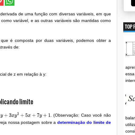
derivada de uma função com diversas variáveis, em que
como variável, e as outras variáveis são mantidas como
TOP F
 que é composta por duas variáveis, podemos obter a
através de:
apre
essa 
ial de z em relação à y:
inter
licando limite
. (Observação: Caso você não
3
x
y
2
+
5
x
+
7
y
+
1
bala
ê veja nossa postagem sobre a
determinação do limite de
utili
consi