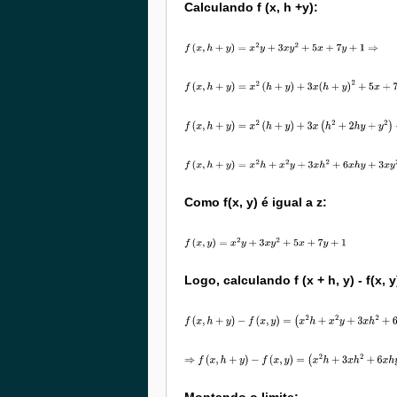
Calculando f (x, h +y):
f
(
x
,
h
+
y
)
=
x
2
y
+
3
x
y
2
+
5
x
+
7
y
+
1
⇒
f
(
x
,
h
+
y
)
=
x
2
(
h
+
y
)
+
3
x
(
h
+
y
)
2
+
5
x
+
7
(
h
+
y
)
+
1
⇒
f
(
x
,
h
+
y
)
=
x
2
(
h
+
y
)
+
3
x
(
h
2
+
2
h
y
+
y
2
)
+
5
x
+
7
(
h
+
y
)
+
1
⇒
f
(
x
,
h
+
y
)
=
x
2
h
+
x
2
y
+
3
x
h
2
+
6
x
h
y
+
3
x
y
2
+
5
x
+
7
h
+
7
y
+
1
Como f(x, y) é igual a z:
f
(
x
,
y
)
=
x
2
y
+
3
x
y
2
+
5
x
+
7
y
+
1
Logo, calculando f (x + h, y) - f(x, y
f
(
x
,
h
+
y
)
−
f
(
x
,
y
)
=
(
x
2
h
+
x
2
y
+
3
x
h
2
+
6
x
h
y
+
3
x
y
2
+
5
x
+
7
h
+
⇒
f
(
x
,
h
+
y
)
−
f
(
x
,
y
)
=
(
x
2
h
+
3
x
h
2
+
6
x
h
y
+
7
h
)