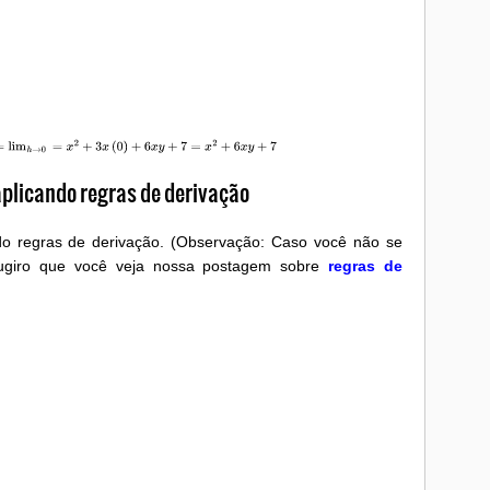
im
h
→
0
=
x
2
+
3
x
(
0
)
+
6
x
y
+
7
=
x
2
+
6
x
y
+
7
aplicando regras de derivação
do regras de derivação. (Observação: Caso você não se
sugiro que você veja nossa postagem sobre
regras de