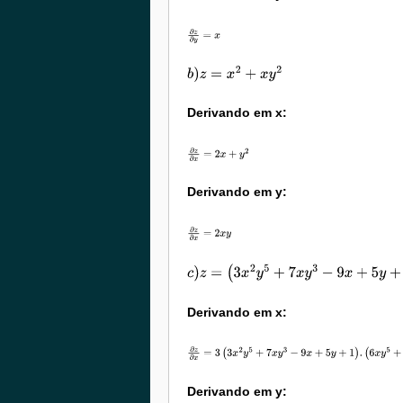
∂
z
∂
y
=
x
b
)
z
=
x
2
+
x
y
2
Derivando em x:
∂
z
∂
x
=
2
x
+
y
2
Derivando em y:
∂
z
∂
x
=
2
x
y
c
)
z
=
(
3
x
2
y
5
+
7
x
y
3
−
9
x
+
5
y
+
1
)
3
Derivando em x:
∂
z
∂
x
=
3
(
3
x
2
y
5
+
7
x
y
3
−
9
x
+
5
y
+
1
)
.
(
6
x
y
5
+
7
y
3
−
9
)
Derivando em y: