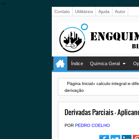
-->
Contato
Utilitários
Ajuda
Autor
Índice
Química Geral
Op
Página lnicial
»
calculo-integral-e-dif
derivação
Derivadas Parciais – Aplican
POR
PEDRO COELHO