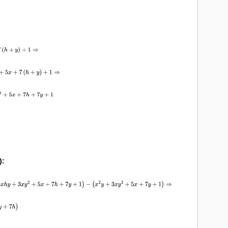
):
7
y
+
1
)
−
(
x
2
y
+
3
x
y
2
+
5
x
+
7
y
+
1
)
⇒