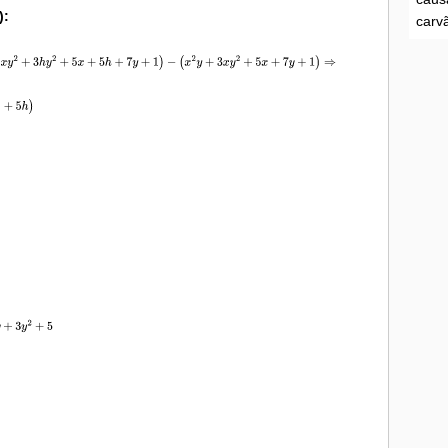
):
carvã
7
y
+
1
)
−
(
x
2
y
+
3
x
y
2
+
5
x
+
7
y
+
1
)
⇒