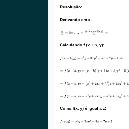
Resolução:
Derivando em x:
∂
z
∂
x
=
lim
h
→
0
=
f
(
x
+
h
,
y
)
−
f
(
x
,
y
)
h
⇒
Calculando f (x + h, y):
f
(
x
+
h
,
y
)
=
x
2
y
+
3
x
y
2
+
5
x
+
7
y
+
1
⇒
⇒
f
(
x
+
h
,
y
)
=
(
x
+
h
)
2
y
+
3
(
x
+
h
)
y
2
+
5
(
x
+
h
)
+
7
y
+
1
⇒
⇒
f
(
x
+
h
,
y
)
=
(
x
2
+
2
x
h
+
h
2
)
y
+
3
x
y
2
+
3
h
y
2
+
5
x
+
5
h
+
7
y
+
1
⇒
⇒
f
(
x
+
h
,
y
)
=
x
2
y
+
2
x
h
y
+
h
2
y
+
3
x
y
2
+
3
h
y
2
+
5
x
+
5
h
+
7
y
+
1
Como f(x, y) é igual a z:
f
(
x
,
y
)
=
x
2
y
+
3
x
y
2
+
5
x
+
7
y
+
1