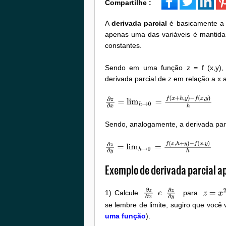
Compartilhe :
A
derivada parcial
é basicamente a 
apenas uma das variáveis é mantida 
constantes.
Sendo em uma função z = f (x,y),
derivada parcial de z em relação a x 
∂
z
∂
x
=
lim
h
→
0
=
f
(
x
+
h
,
y
)
−
f
(
x
,
y
)
h
Sendo, analogamente, a derivada parc
∂
z
∂
y
=
lim
h
→
0
=
f
(
x
,
h
+
y
)
−
f
(
x
,
y
)
h
Exemplo de derivada parcial ap
1) Calcule
para
∂
z
∂
x
e
∂
z
∂
y
z
=
x
2
y
+
se lembre de limite, sugiro que voc
uma função
).