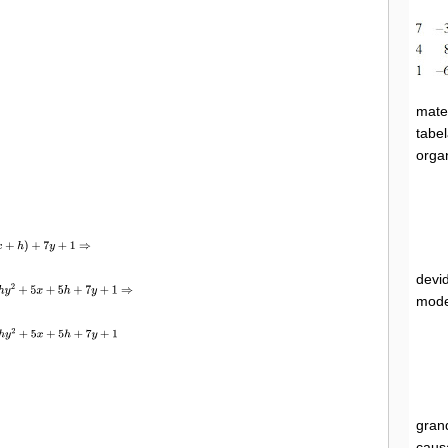
mate
tabel
orga
devi
mode
gran
caus