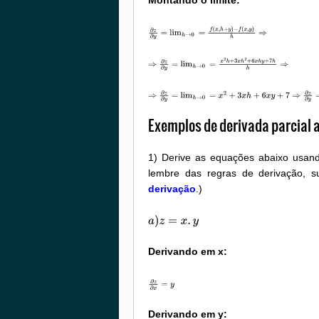
Montando o limite:
∂
z
∂
y
=
lim
h
→
0
=
f
(
x
,
h
+
y
)
−
f
(
x
,
y
)
h
⇒
⇒
∂
z
∂
y
=
lim
h
→
0
=
x
2
h
+
3
x
h
2
+
6
x
h
y
+
7
h
h
⇒
⇒
∂
z
∂
y
=
lim
h
→
0
=
x
2
+
3
x
h
+
6
x
y
+
7
⇒
∂
z
∂
y
=
l
Exemplos de derivada parcial 
1) Derive as equações abaixo usan
lembre das regras de derivação, 
derivação
.)
a
)
z
=
x
.
y
Derivando em x:
∂
z
∂
x
=
y
Derivando em y: