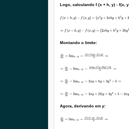
Logo, calculando f (x + h, y) - f(x, y
f
(
x
+
h
,
y
)
−
f
(
x
,
y
)
=
(
x
2
y
+
2
x
h
y
+
h
2
y
+
3
x
y
2
+
3
h
y
2
+
5
x
+
5
h
+
⇒
f
(
x
+
h
,
y
)
−
f
(
x
,
y
)
=
(
2
x
h
y
+
h
2
y
+
3
h
y
2
+
5
h
)
Montando o limite:
∂
z
∂
x
=
lim
h
→
0
=
f
(
x
+
h
,
y
)
−
f
(
x
,
y
)
h
⇒
⇒
∂
z
∂
x
=
lim
h
→
0
=
2
x
h
y
+
h
2
y
+
3
h
y
2
+
5
h
h
⇒
⇒
∂
z
∂
x
=
lim
h
→
0
=
2
x
y
+
h
y
+
3
y
2
+
5
⇒
⇒
∂
z
∂
x
=
lim
h
→
0
=
2
x
y
+
(
0
)
y
+
3
y
2
+
5
=
2
x
y
+
3
y
2
+
5
Agora, derivando em y:
∂
z
∂
y
=
lim
h
→
0
=
f
(
x
,
h
+
y
)
−
f
(
x
,
y
)
h
⇒