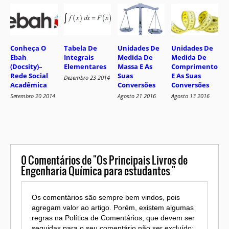
Tabela De
Unidades De
Unidades De
Conheça O
Integrais
Medida De
Medida De
Ebah
Elementares
Massa E As
Comprimento
(Docsity)–
Suas
E As Suas
Rede Social
Dezembro 23 2014
Conversões
Conversões
Acadêmica
Agosto 21 2016
Agosto 13 2016
Setembro 20 2014
0
Comentários de "Os Principais Livros de
Engenharia Química para estudantes "
Os comentários são sempre bem vindos, pois
agregam valor ao artigo. Porém, existem algumas
regras na Política de Comentários, que devem ser
seguidas para o seu comentário não ser excluído: