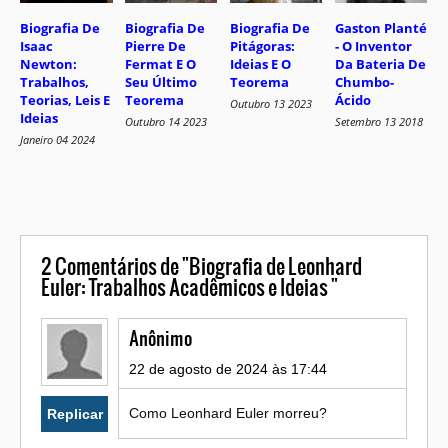
Biografia De
Biografia De
Biografia De
Gaston Planté
Isaac
Pierre De
Pitágoras:
- O Inventor
Newton:
Fermat E O
Ideias E O
Da Bateria De
Trabalhos,
Seu Último
Teorema
Chumbo-
Teorias, Leis E
Teorema
Ácido
Outubro 13 2023
Ideias
Outubro 14 2023
Setembro 13 2018
Janeiro 04 2024
2
Comentários de "Biografia de Leonhard
Euler: Trabalhos Acadêmicos e Ideias "
Anônimo
22 de agosto de 2024 às 17:44
Como Leonhard Euler morreu?
Replicar