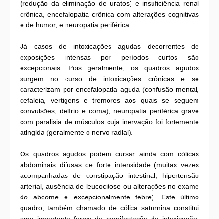
(redução da eliminação de uratos) e insuficiência renal
crônica, encefalopatia crônica com alterações cognitivas
e de humor, e neuropatia periférica.
Já casos de intoxicações agudas decorrentes de
exposições intensas por períodos curtos são
excepcionais. Pois geralmente, os quadros agudos
surgem no curso de intoxicações crônicas e se
caracterizam por encefalopatia aguda (confusão mental,
cefaleia, vertigens e tremores aos quais se seguem
convulsões, delírio e coma), neuropatia periférica grave
com paralisia de músculos cuja inervação foi fortemente
atingida (geralmente o nervo radial).
Os quadros agudos podem cursar ainda com cólicas
abdominais difusas de forte intensidade (muitas vezes
acompanhadas de constipação intestinal, hipertensão
arterial, ausência de leucocitose ou alterações no exame
do abdome e excepcionalmente febre). Este último
quadro, também chamado de cólica saturnina constitui
uma importante forma de manifestação da intoxicação.