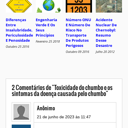
Diferenças
Engenharia
Acidente
Número ONU
Entre
Verde E Os
Nuclear De
E Número De
Insalubridade,
Seus
Chernobyl:
Risco No
Periculosidade
Princípios
Resumo
Transporte
E Penosidade
Desse
De Produtos
Fevereiro 25 2018
Desastre
Perigosos
Outubro 25 2016
Julho 20 2012
Outubro 09 2016
2
Comentários de "Toxicidade do chumbo e os
sintomas da doença causada pelo chumbo"
Anônimo
21 de junho de 2023 às 11:47